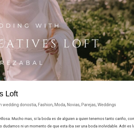
s Loft
on wedding donostia
,
Fashion
,
Moda
,
Novias
,
Parejas
,
Weddings
illosa. Mucho mas, si la boda es de alguien a quien tenemos tanto cariño, c
no dudamos ni un momento de que esta iba ser una boda inolvidable. Adri es la