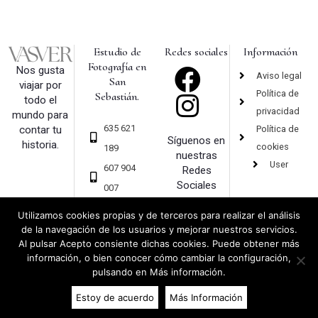
Estudio de
Redes sociales
Información
Fotografía en
Nos gusta
Aviso legal
San
viajar por
Política de
Sebastián.
todo el
privacidad
mundo para
635 621
Política de
contar tu
Síguenos en
historia.
cookies
189
nuestras
User
607 904
Redes
Sociales
007
hola@vas
Utilizamos cookies propias y de terceros para realizar el análisis
ver.com
de la navegación de los usuarios y mejorar nuestros servicios.
Al pulsar Acepto consiente dichas cookies. Puede obtener más
información, o bien conocer cómo cambiar la configuración,
pulsando en Más información.
Copyright 2019 © Vasver – Fotografía – San Sebastián |
Diseño web
y
Estoy de acuerdo
Más Información
Desarrollo
Sumurdigital | All Rights Reserved