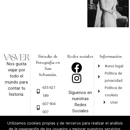
Estudio de
Redes sociales
Información
Fotografía en
Nos gusta
Aviso legal
San
viajar por
Política de
Sebastián.
todo el
privacidad
mundo para
635 621
Política de
contar tu
Síguenos en
historia.
cookies
189
nuestras
User
607 904
Redes
Sociales
007
hola@vas
Utilizamos cookies propias y de terceros para realizar el análisis
ver.com
de la navegación de los usuarios y mejorar nuestros servicios.