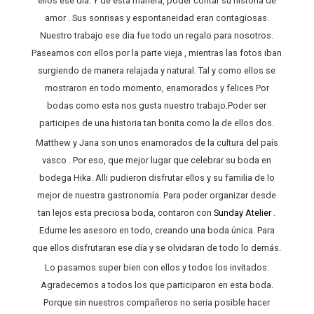
ellos ese día. Y de esta manera, poder contar su historia de
amor . Sus sonrisas y espontaneidad eran contagiosas.
Nuestro trabajo ese dia fue todo un regalo para nosotros.
Paseamos con ellos por la parte vieja , mientras las fotos iban
surgiendo de manera relajada y natural. Tal y como ellos se
mostraron en todo momento, enamorados y felices Por
bodas como esta nos gusta nuestro trabajo.Poder ser
participes de una historia tan bonita como la de ellos dos.
Matthew y Jana son unos enamorados de la cultura del país
vasco . Por eso, que mejor lugar que celebrar su boda en
bodega Hika. Alli pudieron disfrutar ellos y su familia de lo
mejor de nuestra gastronomía. Para poder organizar desde
tan lejos esta preciosa boda, contaron con
Sunday Atelier
.
Edurne les asesoro en todo, creando una boda única. Para
que ellos disfrutaran ese día y se olvidaran de todo lo demás.
Lo pasamos super bien con ellos y todos los invitados.
Agradecemos a todos los que participaron en esta boda.
Porque sin nuestros compañeros no seria posible hacer