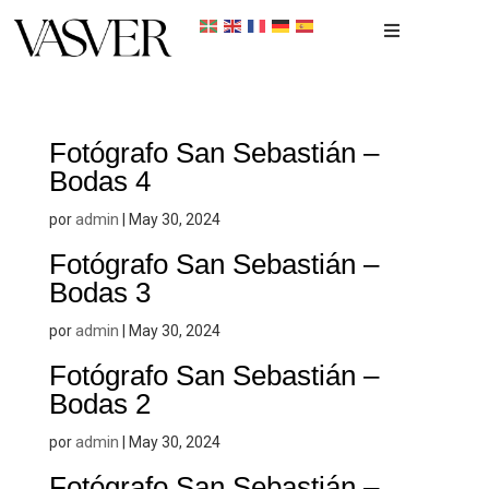
Inicio
Portfolio
Fotógrafo San Sebastián –
Bodas 4
Recién nacidos
admin
por
|
May 30, 2024
Fotógrafo San Sebastián –
Reportaje Fotográfico
Bodas 3
Contacto
admin
por
|
May 30, 2024
Fotógrafo San Sebastián –
Bodas 2
admin
por
|
May 30, 2024
Fotógrafo San Sebastián –