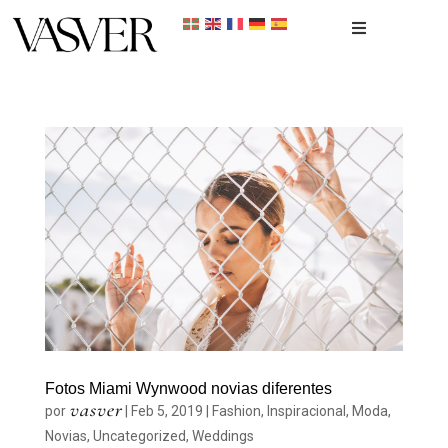
Inicio
Portfolio
Recién nacidos
Reportaje Fotográfico
Contacto
Fotos Miami Wynwood novias diferentes
vasver
por
|
Feb 5, 2019
|
Fashion
,
Inspiracional
,
Moda
,
Novias
,
Uncategorized
,
Weddings