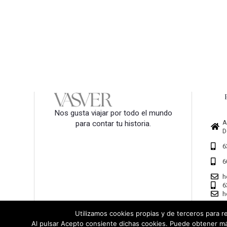
Nos gusta viajar por todo el mundo
A
para contar tu historia.
D
6
6
h
6
h
Utilizamos cookies propias y de terceros para re
Al pulsar Acepto consiente dichas cookies. Puede obtener má