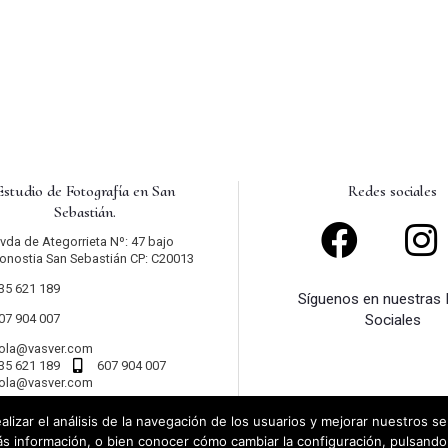
Estudio de Fotografía en San
Redes sociales
Sebastián.
vda de Ategorrieta Nº: 47 bajo
onostia San Sebastián CP: C20013
35 621 189
Síguenos en nuestras
07 904 007
Sociales
ola@vasver.com
35 621 189
607 904 007
ola@vasver.com
alizar el análisis de la navegación de los usuarios y mejorar nuestros se
s información, o bien conocer cómo cambiar la configuración, pulsando