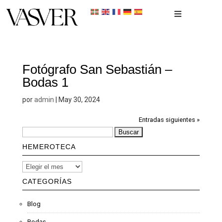
Inicio
Portfolio
Fotógrafo San Sebastián –
Bodas 1
Recién nacidos
admin
por
|
May 30, 2024
Reportaje Fotográfico
Entradas siguientes »
Contacto
HEMEROTECA
CATEGORÍAS
Blog
Bodas