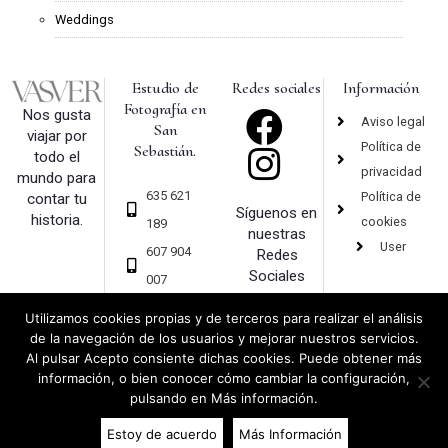
Weddings
Estudio de
Redes sociales
Información
Fotografía en
Nos gusta
Aviso legal
San
viajar por
Política de
Sebastián.
todo el
privacidad
mundo para
635 621
Política de
contar tu
Síguenos en
historia.
cookies
189
nuestras
User
607 904
Redes
Sociales
007
hola@vas
Utilizamos cookies propias y de terceros para realizar el análisis
ver.com
de la navegación de los usuarios y mejorar nuestros servicios.
Al pulsar Acepto consiente dichas cookies. Puede obtener más
información, o bien conocer cómo cambiar la configuración,
pulsando en Más información.
Copyright 2019 © Vasver – Fotografía – San Sebastián |
Diseño web
y
Estoy de acuerdo
Más Información