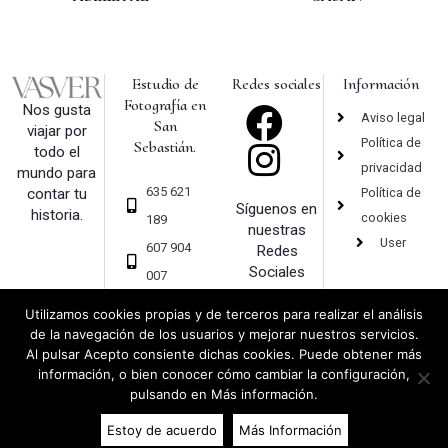
Estudio de
Redes sociales
Información
Fotografía en
Nos gusta
Aviso legal
San
viajar por
Política de
Sebastián.
todo el
privacidad
mundo para
635 621
Política de
contar tu
Síguenos en
historia.
cookies
189
nuestras
User
607 904
Redes
Sociales
007
hola@vas
Utilizamos cookies propias y de terceros para realizar el análisis
ver.com
de la navegación de los usuarios y mejorar nuestros servicios.
Al pulsar Acepto consiente dichas cookies. Puede obtener más
información, o bien conocer cómo cambiar la configuración,
pulsando en Más información.
Copyright 2019 © Vasver – Fotografía – San Sebastián |
Diseño web
y
Estoy de acuerdo
Más Información
Desarrollo
Sumurdigital | All Rights Reserved