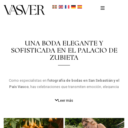
Inicio
Portfolio
UNA BODA ELEGANTE Y
SOFISTICADA EN EL PALACIO DE
Recién nacidos
ZUBIETA
Reportaje Fotográfico
Como especialistas en
fotografía de bodas en San Sebastián y el
Contacto
País Vasco
, hay celebraciones que transmiten emoción, elegancia
y personalidad desde el primer instante.
Leer más
La boda de
Bea y Cristina
fue una de ellas. Un día lleno de
sensibilidad, estilo y momentos inolvidables celebrado en el
espectacular
Palacio de Zubieta
, un enclave único para bodas