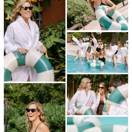
exclusivas en el norte.
Una
boda
organizada al detalle
La organización estuvo a cargo de
bexclusiveevent
, wedding
planner especializada en crear bodas sofisticadas y
personalizadas. Cada espacio del palacio reflejaba una estética
cuidada y elegante.
La celebración combinó romanticismo, diseño y una atmósfera
cálida para todos los invitados. Todo fluyó de manera natural y muy
armoniosa durante toda la jornada.
Los vestidos de
depazquintana
aportaron un estilo refinado y
elegante a las novias. El maquillaje y peinado fueron realizados por
amaia.lauzirika
y
littasbeauty
, logrando looks naturales,
luminosos y muy favorecedores.