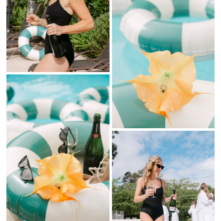
Los zapatos de
lilyandyou
y
castanerofficial
completaron cada
estilismo con elegancia y personalidad propia.
Detalles únicos para una celebración inolvidable
La decoración floral de
niafloralart
llenó cada rincón de color,
frescura y delicadeza, y la iluminación de
beglow.iluminacion
creó
una atmósfera mágica durante toda la celebración. El mobiliario de
atelierdeeventosbilba
aportó equilibrio, estilo y coherencia visual
a todos los espacios.
La experiencia gastronómica estuvo en manos de
mahercatering
.
La música y la fiesta fueron dirigidas por
decibelio____
,
pablobustos_
y
horalocaloficial
, creando una celebración
inolvidable llena de energía, emoción y momentos únicos.
Fotografía de bodas en San Sebastián y bodas