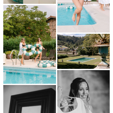
exclusivas
Como
fotógrafos de bodas en San Sebastián
, buscamos capturar
historias reales con una mirada artística y emocional.
Cada boda refleja emociones únicas, detalles auténticos y
momentos irrepetibles llenos de belleza natural. Nuestro objetivo
es documentar cada celebración de forma elegante, cuidada y
atemporal para crear recuerdos que duren toda la vida con una luz
especial.