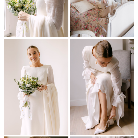
El catering fue realizado por
somos_echaurren
y
boaleventos
. La
propuesta gastronómica elevó la experiencia de los invitados. Cada
momento estuvo cuidado al detalle.
Una celebración publicada en ¡HOLA! Novias
Esta boda fue publicada en la prestigiosa revista ¡HOLA! Novias.
Un reconocimiento a su estética, su organización y su nivel de
detalle. Fue una celebración con alma editorial. Una boda que
combina estilo y emoción. Además, apareció en medios
especializados de bodas de lujo
Fotografía de bodas en San Sebastián y destinos
exclusivos
Como
fotógrafo de bodas en San Sebastián
y destinos
exclusivos, buscamos capturar momentos reales. La combinación
de luz, emoción y detalles convierte cada boda en una historia
única y eterna. Cada imagen refleja la esencia real de un día
irrepetible.