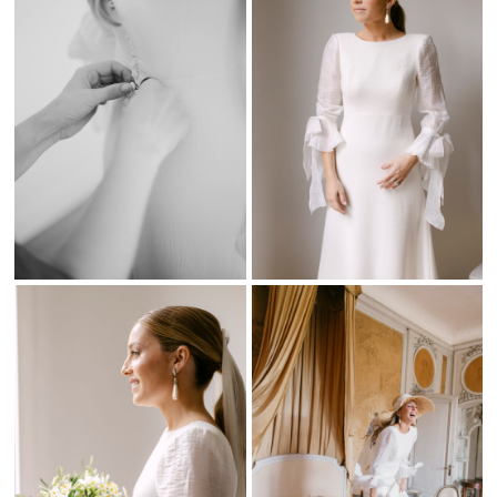
vasco francés
Cada detalle estuvo cuidadosamente diseñado por
Marita por el
Norte
, wedding planner. Ella transformó el château en un espacio
romántico y sofisticado. El entorno, con jardines históricos y
arquitectura vasco francesa, creó una atmósfera muy especial.
Ainhoa lució un vestido de
mariagadea_ atelier
. Lo acompañó una
pamela de
Alexia Alvoraz de Toledo
. El resultado fue un look
elegante y muy editorial.
El peinado fue obra de
marthagaraybridal
, el cual encajaba con la
estética natural de la novia.
Detalles de una boda inolvidable
La decoración floral de
flowersandco
llenó el château de color y
textura. Las invitaciones de
labahiacreativa
marcaron el estilo
desde el inicio. Todo siguió una línea estética muy cuidada.