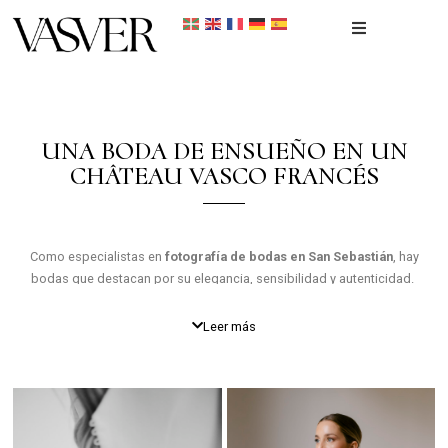
Inicio
Portfolio
UNA BODA DE ENSUEÑO EN UN
CHÂTEAU VASCO FRANCÉS
Recién nacidos
Reportaje Fotográfico
Como especialistas en
fotografía de bodas en San Sebastián
, hay
bodas que destacan por su elegancia, sensibilidad y autenticidad.
Contacto
Leer más
La boda de
Ainhoa y Salvador
fue una de ellas. Un día inolvidable
en el espectacular
Château d’Arcangues
, en el
País Vasco
francés
. Un escenario único para bodas de destino.
Fotografía de
bodas
en San Sebastián en un château