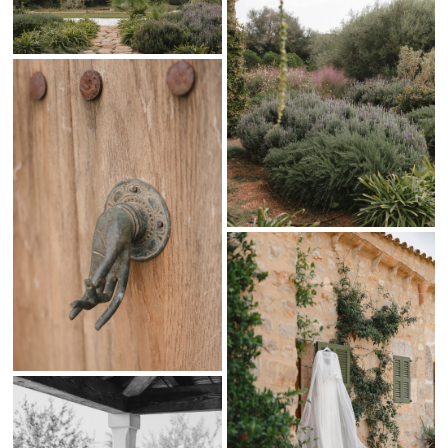
Una Boda de Ensueño en Mallorca
La celebración se llevó a cabo en un entorno espectacular en
Mallorca
, rodeado de paisajes impresionantes. El ambiente
creado fue único y lleno de magia.
La organización, a cargo de
Mallorca Boutique Weddings
, logró
crear un evento perfectamente planificado. Cada detalle fue
cuidado al máximo, desde la decoración hasta la elección del
catering.
Tap Catering
, con su propuesta gastronómica exquisita, fue el
encargado de ofrecer una comida deliciosa. Sus platos de calidad
deleitaron a todos los presentes, combinando perfectamente con
el entorno.
Fotografía de Bodas en San Sebastián y Destinos
Especiales