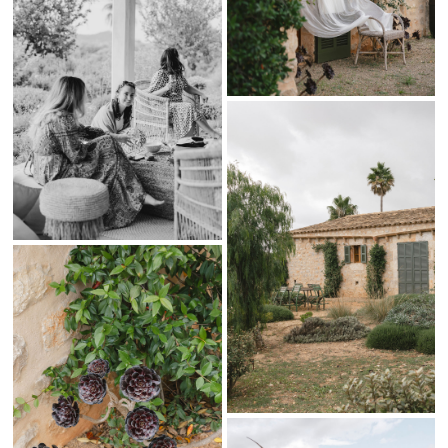
Cada boda tiene su propia esencia. Mi objetivo como
fotógrafo de
bodas en San Sebastián
es capturar esos momentos únicos que
definen el día más importante de tu vida.
Si buscas un reportaje de boda auténtico y elegante en
San
Sebastián
,
Mallorca
o cualquier otro destino, estaré encantado de
documentar tu historia. Mis fotografías inmortalizarán esos
momentos especiales que nunca olvidarás.