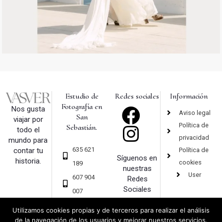
Estudio de
Redes sociales
Información
Fotografía en
Nos gusta
Aviso legal
San
viajar por
Política de
Sebastián.
todo el
privacidad
mundo para
635 621
Política de
contar tu
Síguenos en
historia.
cookies
189
nuestras
User
607 904
Redes
Sociales
007
hola@vas
Utilizamos cookies propias y de terceros para realizar el análisis
ver.com
de la navegación de los usuarios y mejorar nuestros servicios.