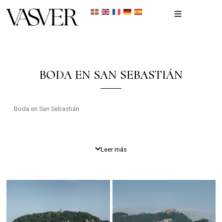
Inicio
Portfolio
BODA EN SAN SEBASTIÁN
Recién nacidos
Boda en San Sebastián
Reportaje Fotográfico
Contacto
Leer más
Como
fotógrafo de
bodas
en San Sebastián
, cada boda es una
historia única que merece ser capturada con elegancia y emoción.
La boda de
Marina y Boris
en San Sebastián fue un evento
memorable, lleno de detalles personalizados y momentos
emotivos. La
boda en San Sebastián
tuvo lugar en dos de los
lugares más emblemáticos de la ciudad, con una ceremonia íntima
en la
Iglesia de Santa María de San Sebastián
y una celebración