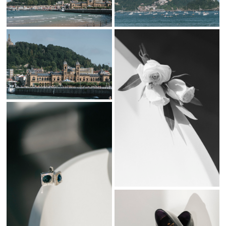
espectacular en el
Mirador de Ulía
.
Una Ceremonia Emotiva en la Iglesia de Santa María de
San Sebastián
La ceremonia de
Marina y Boris
en la
Iglesia de Santa María de
San Sebastián
fue una experiencia llena de emoción y solemnidad.
Este emblemático lugar, con su arquitectura única, proporcionó el
marco perfecto para sellar su amor. Los detalles en la decoración,
la iluminación y la música crearon una atmósfera mágica que hizo
de la ceremonia un momento inolvidable.
Un Banquete Exquisito y Vistas Inigualables en el Mirador
de Ulía
Tras la ceremonia, los novios y sus invitados disfrutaron de una
celebración impresionante en el
Mirador de Ulía
. Este espacio con
vistas espectaculares de la ciudad, el mar y las montañas ofreció