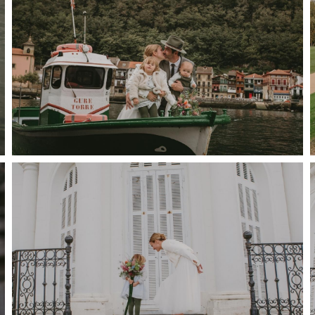
 Vasver para ese dia. Sois una familia estupenda y desde Vasver os deseamos