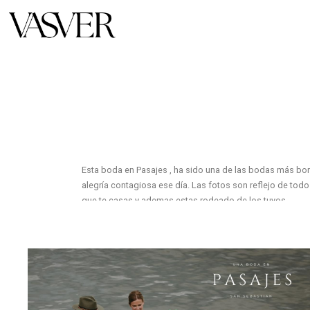
Esta boda en Pasajes , ha sido una de las bodas más boni
alegría contagiosa ese día. Las fotos son reflejo de todo
que te casas y ademas estas rodeado de los tuyos.
Cuando nos llamaron tenían muy claro lo que querían. Que
reportaje. por todos los jardines y todo el potencial que
fotos tiernas, divertidas e inolvidables para ellos y para 
Nunca habíamos hecho una boda en Pasajes. Era la prime
todos los invitados para la ceremonia en el Ayuntamiento.
se nota.