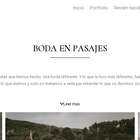
Inicio
Portfolio
Recién naci
BODA EN PASAJES
tas que hemos hecho. Una boda diferente. Y lo que la hizo más diferente, fue 
 lo que vivimos y solo os invitamos a verla par entender lo que os decimos. En 
rían disfrutar ese dia y que la sesión de fotos formase parte de ese disfrute.
Leer más
 tiene ese. Pero los protagonistas fueron en todo momentos ellos. Se comían l
nosotros.
ra vez que cruzábamos con unos novios en el barco. Y admitimos que nos hizo
 Y de allí nos volvimos a Donosti . En el Nineu se celebro una fiesta. Una fie