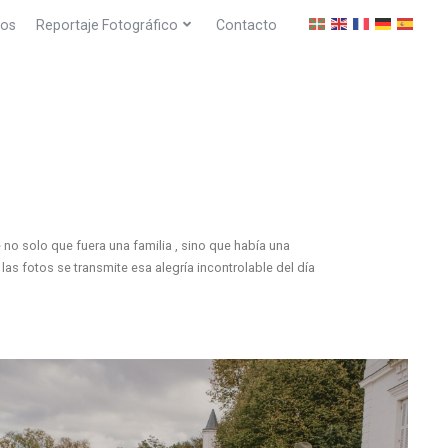
dos
Reportaje Fotográfico
Contacto
no solo que fuera una familia , sino que había una
las fotos se transmite esa alegría incontrolable del día
Nos vimos en el parque de Aiete , un lugar mágico para un
a cámara con sus sonrisas y naturalidad. Se hicieron
 mucha ilusión esta parte. Al llegar nos esperaban
sta animada desde el principio. Había ganas de todo y eso