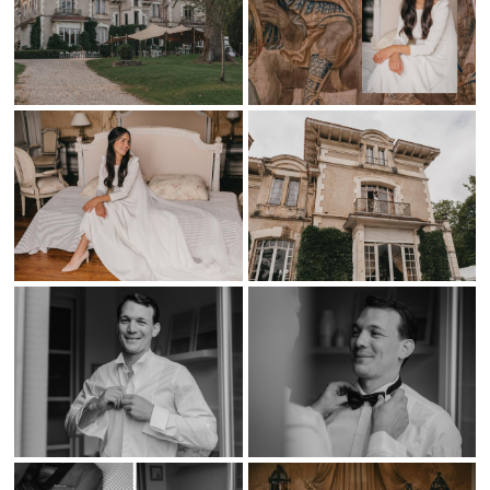
Natalia llevaba un vestido de
Isabel Zapardiez
sencillo y elegante.
Que resaltaba su figura y que encajaba perfectamente en el estilo
de boda que habían preparado. Que bonito fue para nosotros
hacer las fotos a esta maravillosa pareja. Se les veía enamorados y
felices y las fotos así lo reflejan. Tanto dentro como fuera del
Chateau no nos imaginamos un mejor escenario para una boda. El
chateau esta decorado tal y como estaba en el siglo XVIII ,lo han
respetado tal y como estaba. Y Reina de bodas se encargo de
ponerlo aun mas bonito. El cocktail con musica en directo, la
decoración floral sus salones etc hizo que casi nos faltara tiempo
para fotografiar todo lo que sucedió ese dia.
Gracias a Natalia y Fabien por confiar en Vasver para este dia tan
especial . Y gracias a todos los proveedores que participaron este
dia. Sin ellos seria imposible hacer un trabajo tan bonito.