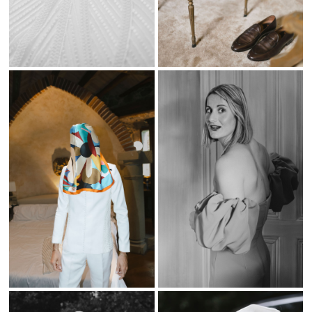
Cada boda es única y merece ser recordada con imágenes que
transmitan su esencia. Como
fotógrafo de bodas en Bilbao
, mi
objetivo es capturar cada emoción, cada mirada y cada detalle para
crear recuerdos inolvidables. Si buscas un reportaje auténtico, lleno
de estilo y sensibilidad, estaré encantado de documentar tu historia
de amor.