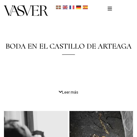
Inicio
Portfolio
BODA EN EL CASTILLO DE ARTEAGA
Recién nacidos
Reportaje Fotográfico
Un Reportaje Emotivo
Contacto
Leer más
Como
fotógrafo de
bodas
en Bilabo
, tengo el privilegio de
capturar historias de amor únicas en escenarios impresionantes. La
boda de
Iñigo e Ioritz
en el
Castillo de Arteaga
fue un evento
lleno de emoción, elegancia y momentos inolvidables.
Un Día Inolvidable en el Castillo de Arteaga