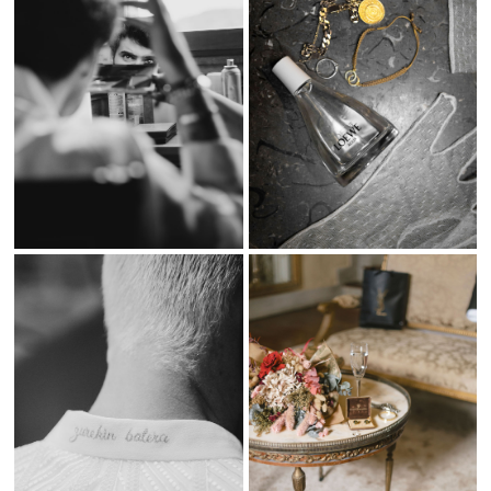
El
Castillo de Arteaga
ofreció el marco perfecto para una boda
llena de romanticismo y sofisticación. Cada rincón de este
imponente castillo reflejaba la esencia de los novios, gracias a la
impecable decoración de
Conmimarimorena Eventos
,
que supo
crear una atmósfera cálida y sofisticada.
Uno de los grandes protagonistas del día fue el espectacular traje
blanco de
Soia Bridal
, que aportó un toque de modernidad y
distinción a la celebración. Por su parte, el ramo del otro novio,
diseñado por
Mil Rosas Bilbao
, añadió un detalle floral elegante y
simbólico a la ocasión.
Junto a nuestro trabajo fotográfico, el videógrafo
Ssander
Couples
capturó cada instante con su estilo cinematográfico,
asegurando que cada emoción y cada gesto quedaran
inmortalizados para siempre.
Fotografía de Bodas en San Sebastián y Destinos
Exclusivos