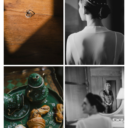
Una Boda de Ensueño en el Castillo de Arteaga
El
Castillo de Arteaga
se convirtió en el escenario perfecto para
este día tan especial. Su arquitectura imponente y su entorno
natural crearon una atmósfera única, resaltada por la impecable
organización de
Bodas Live Bilbao
, que diseñó cada detalle con
mimo para hacer de esta boda un evento inolvidable.
La novia deslumbró con un espectacular vestido de
Pronovias
, un
diseño clásico y sofisticado que encajaba a la perfección con la
elegancia del entorno. Junto a nuestro trabajo fotográfico, el
equipo de
Ssander Couples
se encargó de la videografía,
inmortalizando cada instante con una visión artística y emotiva.
Fotografía de Bodas en San Sebastián y Destinos
Exclusivos
Cada boda es única, y documentar su esencia es mi mayor objetivo.
Como
fotógrafo de bodas en San Sebastián
, mi misión es
capturar cada emoción, cada mirada y cada detalle para
convertirlos en recuerdos inolvidables. Si buscas un reportaje
auténtico y lleno de magia, estaré encantado de acompañarte en tu