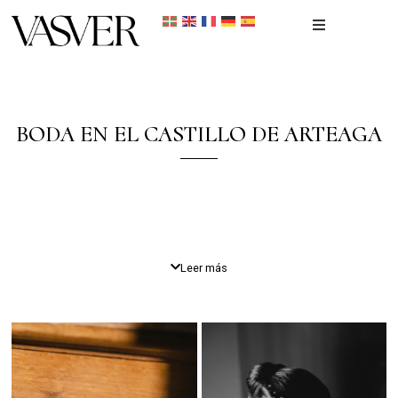
Inicio
Portfolio
BODA EN EL CASTILLO DE ARTEAGA
Recién nacidos
Reportaje Fotográfico
Contacto
Leer más
Un Reportaje Inolvidable
Como
fotógrafo de
bodas
en San Sebastián
, capturar el amor y la
emoción en escenarios únicos es siempre un placer. La boda de
Irene y Rubén
en el
Castillo de Arteaga
fue una celebración
mágica, llena de elegancia y momentos inolvidables.