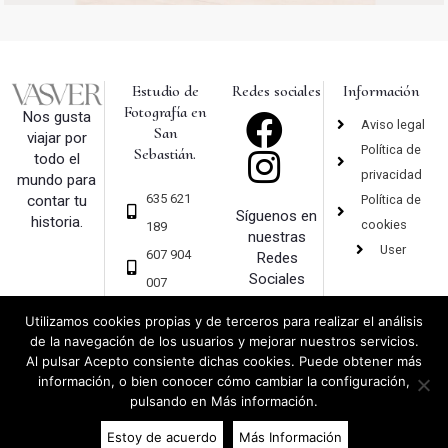
Estudio de
Redes sociales
Información
Fotografía en
Nos gusta
Aviso legal
San
viajar por
Política de
Sebastián.
todo el
privacidad
mundo para
635 621
Política de
contar tu
Síguenos en
historia.
cookies
189
nuestras
User
607 904
Redes
Sociales
007
hola@vas
Utilizamos cookies propias y de terceros para realizar el análisis
ver.com
de la navegación de los usuarios y mejorar nuestros servicios.
Al pulsar Acepto consiente dichas cookies. Puede obtener más
información, o bien conocer cómo cambiar la configuración,
pulsando en Más información.
Copyright 2019 © Vasver – Fotografía – San Sebastián |
Diseño web
y
Estoy de acuerdo
Más Información