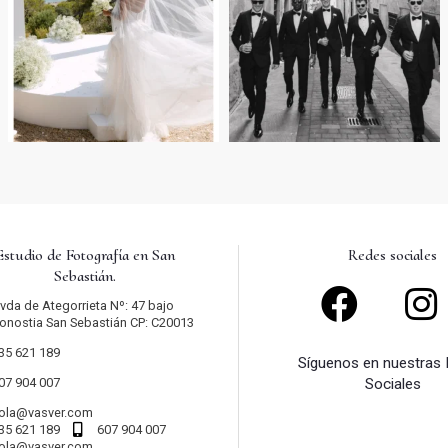
Estudio de Fotografía en San
Redes sociales
Sebastián.
vda de Ategorrieta Nº: 47 bajo
onostia San Sebastián CP: C20013
35 621 189
Síguenos en nuestras
07 904 007
Sociales
ola@vasver.com
35 621 189
607 904 007
ola@vasver.com