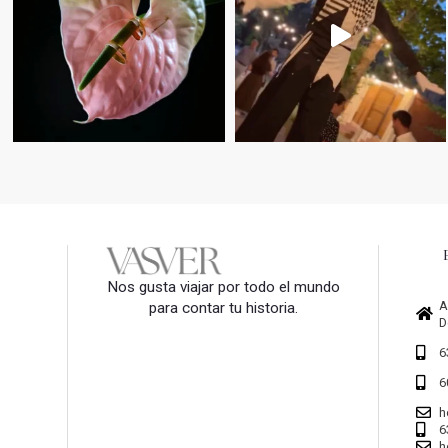
Nos gusta viajar por todo el mundo
A
para contar tu historia.
D
6
6
h
6
h