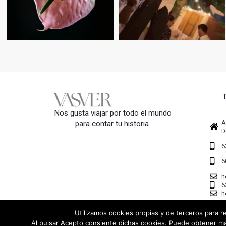
Nos gusta viajar por todo el mundo
A
para contar tu historia.
D
6
6
h
6
h
Utilizamos cookies propias y de terceros para re
Al pulsar Acepto consiente dichas cookies. Puede obtener má