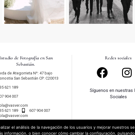
Estudio de Fotografía en San
Redes sociales
Sebastián.
vda de Ategorrieta Nº: 47 bajo
onostia San Sebastián CP: C20013
35 621 189
Síguenos en nuestras
07 904 007
Sociales
ola@vasver.com
35 621 189
607 904 007
ola@vasver.com
alizar el análisis de la navegación de los usuarios y mejorar nuestros se
s información, o bien conocer cómo cambiar la configuración, pulsando