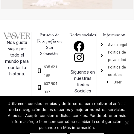
Estudio de
Redes sociales
Información
Fotografía en
Nos gusta
Aviso legal
San
viajar por
Política de
Sebastián.
todo el
privacidad
mundo para
635 621
Política de
contar tu
Síguenos en
historia.
cookies
189
nuestras
User
607 904
Redes
Sociales
007
hola@vas
Utilizamos cookies propias y de terceros para realizar el análisis
ver.com
de la navegación de los usuarios y mejorar nuestros servicios.
Al pulsar Acepto consiente dichas cookies. Puede obtener más
información, o bien conocer cómo cambiar la configuración,
pulsando en Más información.